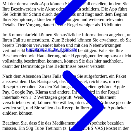
Mit der dermanostic-App können Sie einen Fall erstellen, in dem Sie
Ihre Beschwerden wie Akne oder Rosazea schildern. Die App führt
Sie Schritt für Schritt durch den Prozess und fragt nach dem Beginn
Ihrer Symptome, aktuellen Behandlungen und weiteren relevanten
Details. Der Vorgang dauert in der Regel weniger als 15 Minuten.
Im Kommentarfeld können Sie zusätzliche Informationen angeben, u
Ihren Fall zu unterstützen. Zum Beispiel können Sie erwähnen, ob Si
bereits Tretinoin verwendet haben und mit den Nebenwirkungen
Einführung in die Retinoide
vertraut sind oder ob Sie ein Folgerezept benötigen. Falls Sie Ihre
Beschwerden wie Hautalterung oder Hyperpigmentierung zuvor nich
vollständig beschreiben konnten, können Sie dies hier nachholen,
damit der Dermatologe Ihre Bedürfnisse besser versteht.
Nach dem Absenden Ihres Falls werden Sie aufgefordert, ein Paket
auszuwählen. Das Basispaket, das 28 € kostet, reicht aus, um ein
Rezept zu erhalten. Zu den Zahlungsmöglichkeiten gehören Apple
Pay, Google Pay, Klarna und andere. Ihr Fall wird in der Regel
innerhalb von 1–2 Werktagen geprüft. Wenn ein Medikament
verschrieben wird, können Sie wählen, ob es an Ihre Adresse gesende
werden soll, und Sie sollten das Rezept in Ihrer örtlichen Apotheke
einlösen können.
Beachten Sie, dass Sie das Medikament in der Apotheke bezahlen
müssen. Ein 50g-Tube Tretinoin (z. B. CORDES VAS) kostet in der