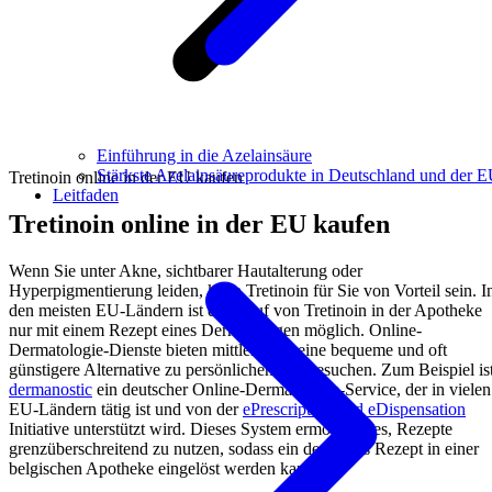
Einführung in die Azelainsäure
Stärkste Azelainsäureprodukte in Deutschland und der 
Tretinoin online in der EU kaufen
Leitfaden
Tretinoin online in der EU kaufen
Wenn Sie unter Akne, sichtbarer Hautalterung oder
Hyperpigmentierung leiden, kann Tretinoin für Sie von Vorteil sein. I
den meisten EU-Ländern ist der Kauf von Tretinoin in der Apotheke
nur mit einem Rezept eines Dermatologen möglich. Online-
Dermatologie-Dienste bieten mittlerweile eine bequeme und oft
günstigere Alternative zu persönlichen Arztbesuchen. Zum Beispiel is
dermanostic
ein deutscher Online-Dermatologie-Service, der in vielen
EU-Ländern tätig ist und von der
ePrescription und eDispensation
Initiative unterstützt wird. Dieses System ermöglicht es, Rezepte
grenzüberschreitend zu nutzen, sodass ein deutsches Rezept in einer
belgischen Apotheke eingelöst werden kann.