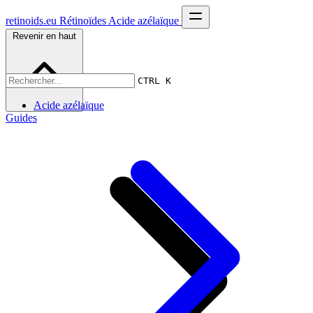
retinoids.eu
Rétinoïdes
Acide azélaïque
Revenir en haut
CTRL K
Acide azélaïque
Guides