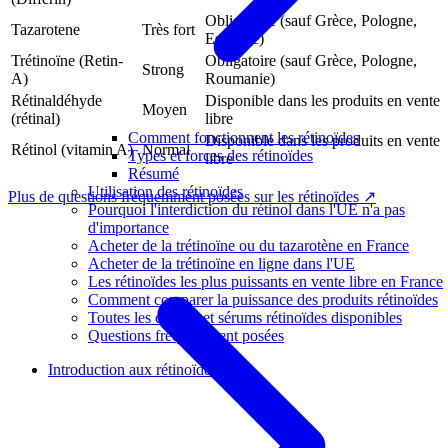
Obligatoire (sauf Grèce, Pologne,
Tazarotene
Très fort
Espagne)
Trétinoïne (Retin-
Obligatoire (sauf Grèce, Pologne,
Strong
A)
Roumanie)
Rétinaldéhyde
Disponible dans les produits en vente
Moyen
(rétinal)
libre
Comment fonctionnent les rétinoïdes
Disponible dans les produits en vente
Rétinol (vitamin A)
Normal
Types et forces des rétinoïdes
libre
Résumé
Utilisation des rétinoïdes
Plus de questions fréquemment posées sur les rétinoïdes ↗
Pourquoi l'interdiction du rétinol dans l'UE n'a pas
d'importance
Acheter de la trétinoïne ou du tazarotène en France
Acheter de la trétinoïne en ligne dans l'UE
Les rétinoïdes les plus puissants en vente libre en France
Comment comparer la puissance des produits rétinoïdes
Toutes les crèmes et sérums rétinoïdes disponibles
Questions fréquemment posées
Introduction aux rétinoïdes