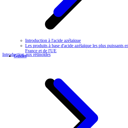
Introduction à l'acide azélaïque
Les produits à base d'acide azélaïque les plus puissants e
France et de l'UE
Introduction aux rétinoïdes
Guides