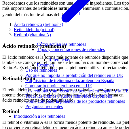
Recordemos que los retinoides son una clase de ingredientes. Los tipo
más importantes de
retinoides naturales
se enumeran a continuación
[1]
[2]
[3]
yendo del más fuerte al más débil:
Ácido retinoico (tretinoína)
Retinaldehído (retinal)
Retinol (vitamina A)
Cómo actúan los retinoides
Ácido retinoico (tretinoína)
Tipos y concentraciones de retinoides
El ácido retinoico es la forma más potente de retinoide disponible que
Referencias
también se conoce por el nombre de tretinoína o su nombre comercial
Resumen
Retin-A. Es el único retinoide que la piel puede utilizar directamente.
Uso de retinoides
Por qué no importa la prohibición del retinol en la UE
Retinaldehído
Adquisición de tretinoína o tazaroteno en España
Comprar tretinoína en línea en la UE
El retinaldehído, también conocido como retinal, es una forma menos
Los retinoides sin receta más potentes en España y la UE
potente de retinoide que el ácido retinoico. La piel lo transforma en
Todas las cremas y sueros retinoides disponibles
ácido retinoico antes de poder utilizarlo.
Cómo comparar la potencia de los productos retinoides
Preguntas frecuentes
Retinol
Introducción a los retinoides
El retinol o vitamina A es la forma menos potente de retinoide. La piel
lo convierte en retinaldehído y luego en ácido retinoico antes de pode