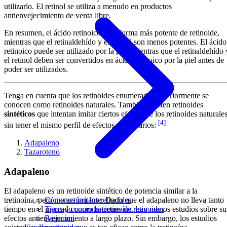
utilizarlo. El retinol se utiliza a menudo en productos
antienvejecimiento de venta libre.
En resumen, el ácido retinoico es la forma más potente de retinoide,
mientras que el retinaldehído y el retinol son menos potentes. El ácido
retinoico puede ser utilizado por la piel, mientras que el retinaldehído 
el retinol deben ser convertidos en ácido retinoico por la piel antes de
poder ser utilizados.
Tenga en cuenta que los retinoides enumerados anteriormente se
conocen como retinoides naturales. También existen retinoides
sintéticos
que intentan imitar ciertos efectos de los retinoides naturale
[4]
sin tener el mismo perfil de efectos secundarios:
Adapaleno
Tazaroteno
Adapaleno
El adapaleno es un retinoide sintético de potencia similar a la
Cómo actúan los retinoides
tretinoína, pero menos irritante. Dado que el adapaleno no lleva tanto
Tipos y concentraciones de retinoides
tiempo en el mercado como la tretinoína, hay menos estudios sobre su
Resumen
efectos antienvejecimiento a largo plazo. Sin embargo, los estudios