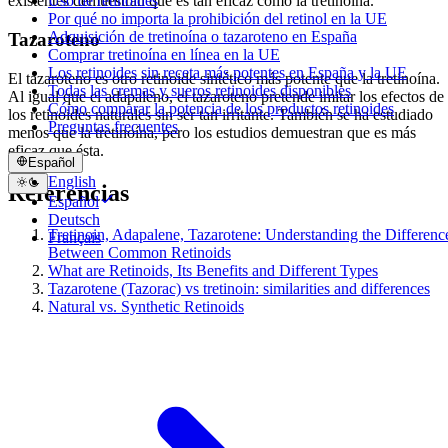
Uso de retinoides
existentes demuestran que es tan eficaz como la tretinoína.
Por qué no importa la prohibición del retinol en la UE
Adquisición de tretinoína o tazaroteno en España
Tazaroteno
Comprar tretinoína en línea en la UE
Los retinoides sin receta más potentes en España y la UE
El tazaroteno es otro retinoide sintético más potente que la tretinoína.
Todas las cremas y sueros retinoides disponibles
Al igual que el adapaleno, el tazaroteno pretende imitar los efectos de
Cómo comparar la potencia de los productos retinoides
los retinoides naturales sin ser tan irritante. También se ha estudiado
Preguntas frecuentes
menos que la tretinoína, pero los estudios demuestran que es más
eficaz que ésta.
Español
English
Referencias
Español
Deutsch
Tretinoin, Adapalene, Tazarotene: Understanding the Differenc
Français
Between Common Retinoids
What are Retinoids, Its Benefits and Different Types
Tazarotene (Tazorac) vs tretinoin: similarities and differences
Natural vs. Synthetic Retinoids