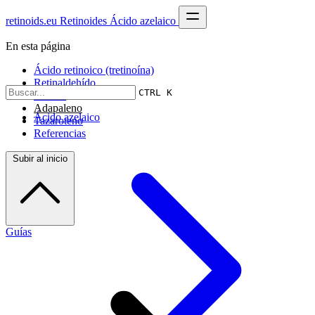
retinoids.eu
Retinoides
Ácido azelaico
En esta página
Ácido retinoico (tretinoína)
Retinaldehído
CTRL K
Retinol
Adapaleno
Ácido azelaico
Tazaroteno
Referencias
Subir al inicio
Guías