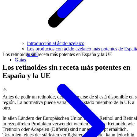
Introducción al ácido azelaico
Los productos con ácido azelaico más potentes de Españ
Los retinoides sin receta más potentes en España y la UE
la UE
Guías
Los retinoides sin receta más potentes en
España y la UE
⚠️
Antes de pedir un retinoide, debe informarse de si está disponible en 
región. La normativa puede variar de un Estado miembro de la UE a
otro.
In allen Ländern der Europäischen Union können Retinol und Retinal
in rezeptfreien Produkten verwendet werden. Stärkere Retinoide wie
Tretinoin oder Adapelen (Differin) sind nur auf Rezept erhältlich.
Tazaroten, eines der stärksten verfügbaren Retinoide, kann jedoch in