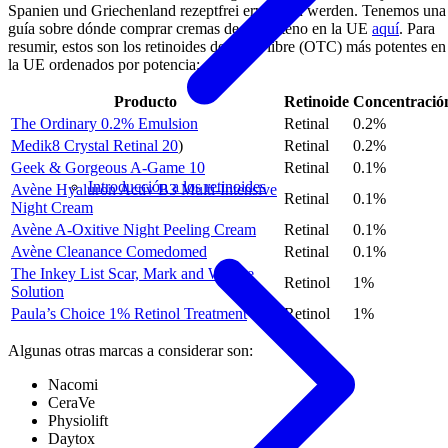
Spanien und Griechenland rezeptfrei erworben werden. Tenemos una
guía sobre dónde comprar cremas de tazaroteno en la UE
aquí
. Para
resumir, estos son los retinoides de venta libre (OTC) más potentes en
la UE ordenados por potencia:
Producto
Retinoide
Concentració
The Ordinary 0.2% Emulsion
Retinal
0.2%
Medik8 Crystal Retinal 20
)
Retinal
0.2%
Geek & Gorgeous A-Game 10
Retinal
0.1%
Introducción a los retinoides
Avène Hyaluron Activ B3 Multi-Intensive
Retinal
0.1%
Night Cream
Avène A-Oxitive Night Peeling Cream
Retinal
0.1%
Avène Cleanance Comedomed
Retinal
0.1%
The Inkey List Scar, Mark and Wrinke
Retinol
1%
Solution
Paula’s Choice 1% Retinol Treatment
Retinol
1%
Algunas otras marcas a considerar son:
Nacomi
CeraVe
Physiolift
Daytox